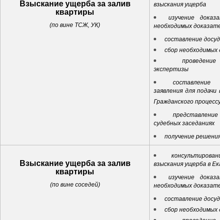
Взыскание ущерба за залив
взыскания ущерба
квартиры
изучение доказ
(по вине ТСЖ, УК)
необходимых доказат
составление досу
сбор необходимых
проведени
экспертизы
составление 
заявления для подачи 
Гражданского процесс
представлен
судебных заседаниях
получение решения
консультирова
Взыскание ущерба за залив
взыскания ущерба в Е
квартиры
изучение доказ
(по вине соседей)
необходимых доказат
составление досу
сбор необходимых