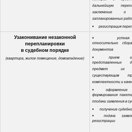
которая и будет
дальнейшую пере
заключение о д
запланированных раб
регистрация пере
Узаконивание незаконной
устная к
относительно сбор
перепланировки
документов
в судебном порядке
прием и
(квартира, жилое помещение, домовладение)
представленных 
предмет их с
существующим тр
комплектности и каче
оформление
формирования пакета
пподачи заявления в су
получение судебн
подача заяв
регистрации