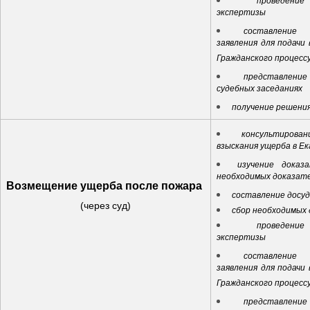
проведени
экспертизы
составление 
заявления для подачи 
Гражданского процесс
представлен
судебных заседаниях
получение решения
консультирова
взыскания ущерба в Е
изучение доказ
необходимых доказат
Возмещение
ущерба
после
пожара
составление досу
(через суд)
сбор необходимых
проведени
экспертизы
составление 
заявления для подачи 
Гражданского процесс
представлен