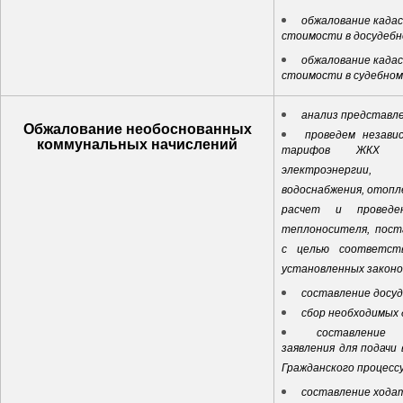
обжалование када
стоимости в досудебн
обжалование када
стоимости в судебном
анализ представл
Обжалование необоснованных
проведем незави
коммунальных начислений
тарифов ЖКХ (
электроэнерги
водоснабжения, отопл
расчет и проведе
теплоносителя, пост
с целью соответст
установленных закон
составление досу
сбор необходимых
составление 
заявления для подачи 
Гражданского процесс
составление ходат