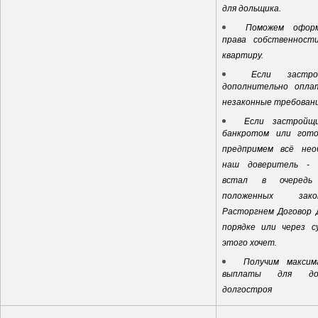
для дольщика.
Поможем офор
права собственност
квартиру.
Если застр
дополнительно оплат
незаконные требовани
Если застройщ
банкротом или гото
предпримем всё нео
наш доверитель - 
встал в очередь
положенных зак
Расторгнем Договор 
порядке или через с
этого хочет.
Получим максим
выплаты для дол
долгостроя