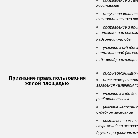
составление и зая
ходатайств
получение решения
и исполнительного ли
составление и под
апелляционной (касса
надзорной) жалобы
участие в судебном
апелляционной (касса
надзорной) инстанции
сбор необходимых
Признание права пользования
подготовку и пода
жилой площадью
заявления на личном п
участие в ходе до
разбирательства
участие непосредс
судебном заседании
составление моти
возражений на исковое
других процессуальны