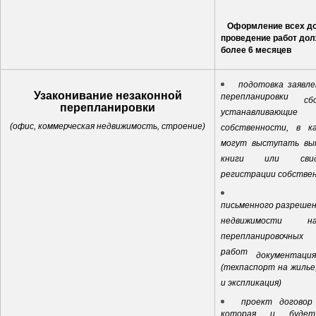
Оформление всех до
проведение работ дол
более 6 месяцев
подотовка заявле
Узаконивание незаконной
перепланировки
сб
перепланировки
устанавлива
(офис, коммерческая недвижимость, строение)
собственности, в к
могут выступать вып
книги или свид
регистрации собстве
письменного разрешен
недвижимости н
перепланировочных
работ
документаци
(техпаспорт на жилье
и экспликация)
проект
договор