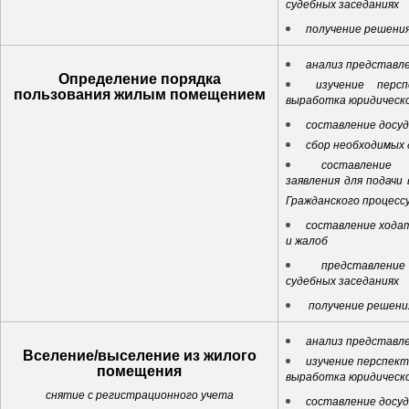
судебных заседаниях
получение решения
анализ представл
Определение порядка
изучение перс
пользования жилым помещением
выработка юридическ
составление досу
сбор необходимых
составление 
заявления для подачи 
Гражданского процесс
составление ходат
и жалоб
представлен
судебных заседаниях
получение решени
анализ представл
Вселение/выселение из жилого
изучение перспект
помещения
выработка юридическ
снятие с регистрационного учета
составление досу