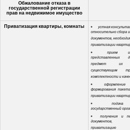
Обжалование отказа в
государственной регистрации
прав на недвижимое имущество
Приватизация квартиры, комнаты
устная консульта
относительно сбора и
документов, необходи
приватизации кварти
прием и
представленных 
предмет их с
существующим тр
комплектности и каче
оформление
формирования пакета
приватизации кварти
подача д
государственный орг
получения и п
документов, по
приватизацию