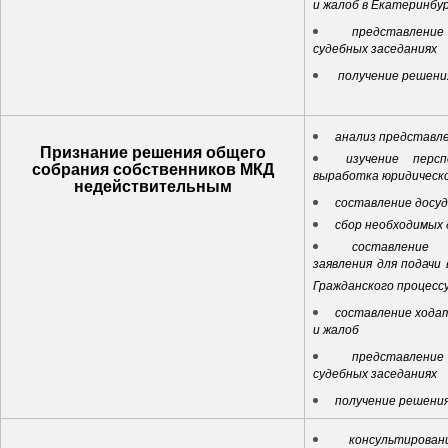
и жалоб в Екатеринбу
представлен
судебных заседаниях
получение р
анализ представл
Признание решения общего
изучение перс
собрания собственников МКД
выработка юридическ
недействительным
составление досу
сбор необходимых
составление 
заявления для подачи 
Гражданского процесс
составление ходат
и жалоб
представлен
судебных заседаниях
получение решения
консультирова