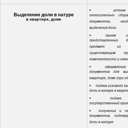
устная к
Выделение доли в натуре
относительно сбор
в квартире, доме
документов, нео
выделения доли
прием и
представленных 
предмет их с
существующим тр
комплектности и каче
оформлени
документов для вы
квартире, доме (при о
подача искового за
доли в натуре в кварт
подача д
государственный орг
получения и п
документов, подтв
доли в натуре