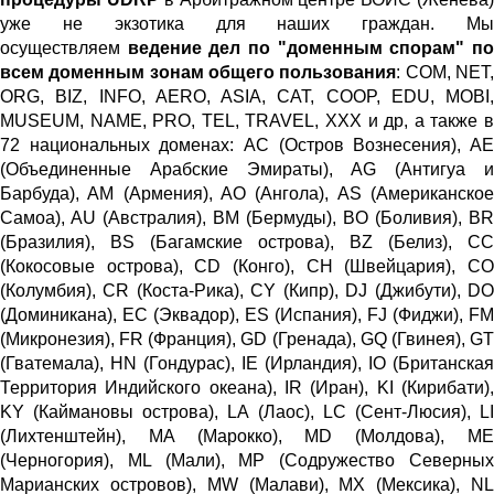
уже не экзотика для наших граждан. Мы
осуществляем
ведение дел по "доменным спорам" п
всем доменным зонам общего пользования
: COM, NET
ORG, BIZ, INFO, AERO, ASIA, CAT, COOP, EDU, MOBI,
MUSEUM, NAME, PRO, TEL, TRAVEL, XXX и др, а также в
72 национальных доменах: AC (Остров Вознесения), AE
(Объединенные Арабские Эмираты), AG (Антигуа и
Барбуда), AM (Армения), AO (Ангола), AS (Американское
Самоа), AU (Австралия), BM (Бермуды), BO (Боливия), BR
(Бразилия), BS (Багамские острова), BZ (Белиз), CC
(Кокосовые острова), CD (Конго), CH (Швейцария), CO
(Колумбия), CR (Коста-Рика), CY (Кипр), DJ (Джибути), DO
(Доминикана), EC (Эквадор), ES (Испания), FJ (Фиджи), FM
(Микронезия), FR (Франция), GD (Гренада), GQ (Гвинея), GT
(Гватемала), HN (Гондурас), IE (Ирландия), IO (Британская
Территория Индийского океана), IR (Иран), KI (Кирибати),
KY (Каймановы острова), LA (Лаос), LC (Сент-Люсия), LI
(Лихтенштейн), MA (Марокко), MD (Молдова), ME
(Черногория), ML (Мали), MP (Содружество Северных
Марианских островов), MW (Малави), MX (Мексика), NL