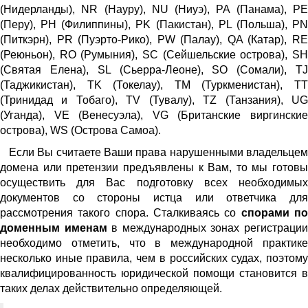
(Нидерланды), NR (Науру), NU (Ниуэ), PA (Панама), PE
(Перу), PH (Филиппины), PK (Пакистан), PL (Польша), PN
(Питкэрн), PR (Пуэрто-Рико), PW (Палау), QA (Катар), RE
(Реюньон), RO (Румыния), SC (Сейшельские острова), SH
(Святая Елена), SL (Сьерра-Леоне), SO (Сомали), TJ
(Таджикистан), TK (Токелау), ТМ (Туркменистан), TT
(Тринидад и Тобаго), TV (Тувалу), TZ (Танзания), UG
(Уганда), VE (Венесуэла), VG (Британские виргинские
острова), WS (Острова Самоа).
Если Вы считаете Ваши права нарушенными владельцем
домена или претензии предъявлены к Вам, то мы готовы
осуществить для Вас подготовку всех необходимых
документов со стороны истца или ответчика для
рассмотрения такого спора. Сталкиваясь со
спорами п
доменным именам
в международных зонах регистраци
необходимо отметить, что в международной практике
несколько иные правила, чем в российских судах, поэтому
квалифицированность юридической помощи становится в
таких делах действительно определяющей.