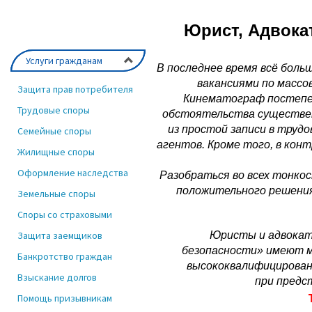
Юрист, Адвокат
Услуги гражданам
В последнее время всё боль
вакансиями по массо
Защита прав потребителя
Кинематограф постепе
Трудовые споры
обстоятельства существен
из простой записи в труд
Семейные споры
агентов. Кроме того, в кон
Жилищные споры
Оформление наследства
Разобраться во всех тонко
положительного решения
Земельные споры
Споры со страховыми
Защита заемщиков
Юристы и адвокат
безопасности» имеют м
Банкротство граждан
высококвалифицирован
Взыскание долгов
при предс
Помощь призывникам