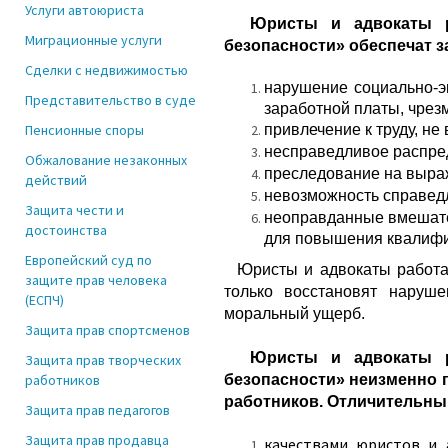
Услуги автоюриста
Юристы и адвокаты ра
Миграционные услуги
безопасности» обеспечат 
Сделки с недвижимостью
нарушение социально-э
Представительство в суде
заработной платы, чрезм
Пенсионные споры
привлечение к труду, н
несправедливое распре
Обжалование незаконных
преследование на выраж
действий
невозможность справед
Защита чести и
неоправданные вмешател
достоинства
для повышения квалифи
Европейский суд по
Юристы и адвокаты работаю
защите прав человека
только восстановят наруш
(ЕСПЧ)
моральный ущерб.
Защита прав спортсменов
Юристы и адвокаты ра
Защита прав творческих
работников
безопасности» неизменно 
работников. Отличительн
Защита прав педагогов
Защита прав продавца
качествами юристов и 