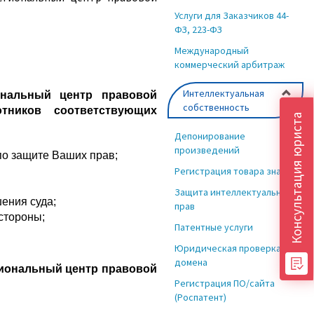
Услуги для Заказчиков 44-
ФЗ, 223-ФЗ
Международный
коммерческий арбитраж
Интеллектуальная
нальный центр правовой
собственность
тников соответствующих
Консультация юриста
Депонирование
произведений
по защите Ваших прав;
Регистрация товара знака
Защита интеллектуальных
ения суда;
прав
стороны;
Патентные услуги
Юридическая проверка
домена
гиональный центр правовой
Регистрация ПО/сайта
(Роспатент)