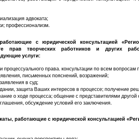
иализация адвоката;
ики; профессионализм.
ботающие с юридической консультацией «Регио
те прав творческих работников и других рабо
едующие услуги:
ти процессуального права. консультации по всем вопросам 
аявления, письменных пояснений, возражений;
заявления в суд;
едании, защита Ваших интересов в процессе; получение реш
ние о ходе процесса; общение с представителями другой 
оглашения, обсуждение условий его заключения.
окаты, работающие с юридической консультацией «Ре
:
уации, оценка перспективы дела;