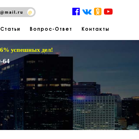
@mail.ru
@
Статьи
Вопрос-Ответ
Контакты
 96% успешных дел!
-64