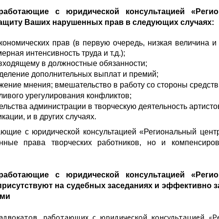
ботающие с юридической консультацией «Регио
защиту Ваших нарушенных прав в следующих случаях:
кономических прав (в первую очередь, низкая величина 
ерная интенсивность труда и т.д.);
е входящему в должностные обязанности;
деление дополнительных выплат и премий;
ение мнения; вмешательство в работу со стороны средст
ливого урегулирования конфликтов;
ьства администрации в творческую деятельность артистов
кации, и в других случаях.
щие с юридической консультацией «Региональный центр
енные права творческих работников, но и компенсиро
ботающие с юридической консультацией «Регио
присутствуют на судебных заседаниях и эффективно 
ыми
адвокатов, работающих с юридической консультацией «Р