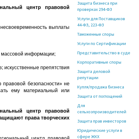
Защита бизнеса при
нальный центр правовой
проверках 294-ФЗ
Услуги для Поставщиков
44-ФЗ, 223-ФЗ
и несвоевременность выплаты
Таможенные споры
Услуги по Сертификации
Представительство в суде
в массовой информации;
Корпоративные споры
; искусственные препятствия
Защита деловой
репутации
 правовой безопасности» не
Купля/продажа бизнеса
вать ему материальный или
Защита от поглощений
Для
нальный центр правовой
сельхозпроизводителей
защищают права творческих
Защита прав инвесторов
Юридические услуги в
сфере ЖКХ
егиональный центр правовой