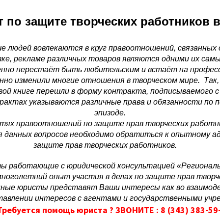
 по защите творческих работников 
ше людей вовлекаются в круг правоотношений, связанных 
вке, рекламе различных товаров являются одними их сам
нно перестаёт быть любительским и встаёт на професс
но изменили многие отношения в творческом мире. Так
овой книге перешли в форму контракта, подписываемого 
трактах указываются различные права и обязанности по п
эпизоде.
стях правоотношений по защите прав творческих работн
 данных вопросов необходимо обратиться к опытному ад
защите прав творческих работников.
ы работающие с юридической консультацией «Региональ
ноголетний опыт участия в делах по защите прав творч
ные юристы представят Ваши интересы как во взаимодей
тавлении интересов с агентами и государственными учр
Требуется помощь юриста ? ЗВОНИТЕ : 8 (343) 383-59