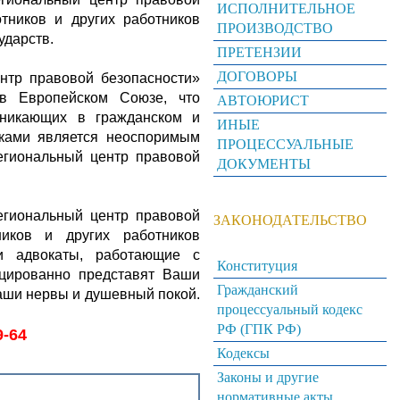
ИСПОЛНИТЕЛЬНОЕ
тников и других работников
ПРОИЗВОДСТВО
сударств.
ПРЕТЕНЗИИ
ДОГОВОРЫ
тр правовой безопасности»
 в Европейском Союзе, что
АВТОЮРИСТ
зникающих в гражданском и
ИНЫЕ
ыками является неоспоримым
ПРОЦЕССУАЛЬНЫЕ
егиональный центр правовой
ДОКУМЕНТЫ
гиональный центр правовой
ЗАКОНОДАТЕЛЬСТВО
иков и других работников
и адвокаты, работающие с
Конституция
ицированно представят Ваши
Гражданский
Ваши нервы и душевный покой.
процессуальный кодекс
РФ (ГПК РФ)
9-64
Кодексы
Законы и другие
нормативные акты