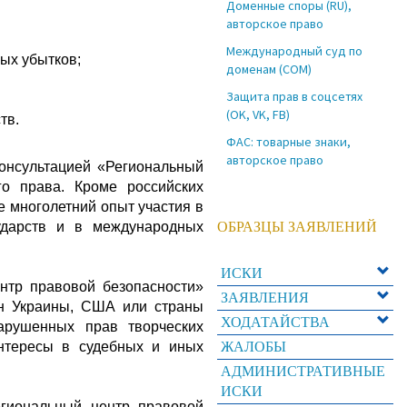
Доменные споры (RU),
авторское право
Международный суд по
ых убытков;
доменам (COM)
Защита прав в соцсетях
(OK, VK, FB)
едств.
ФАС: товарные знаки,
авторское право
нсультацией «Региональный
о права. Кроме российских
 многолетний опыт участия в
ударств и в международных
ОБРАЗЦЫ ЗАЯВЛЕНИЙ
ИСКИ
тр правовой безопасности»
ЗАЯВЛЕНИЯ
ин Украины, США или страны
ХОДАТАЙСТВА
арушенных прав творческих
интересы в судебных и иных
ЖАЛОБЫ
АДМИНИСТРАТИВНЫЕ
ИСКИ
гиональный центр правовой