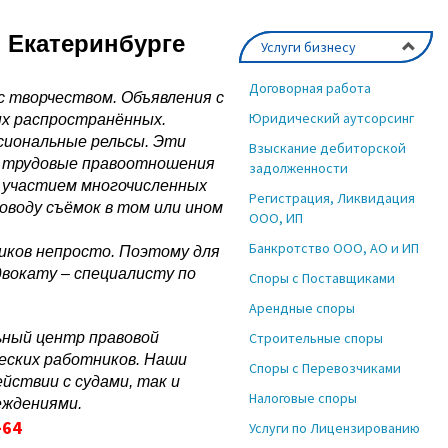
в Екатеринбурге
Услуги бизнесу
Договорная работа
с творчеством. Объявления с
Юридический аутсорсинг
ых распространённых.
иональные рельсы. Эти
Взыскание дебиторской
, трудовые правоотношения
задолженности
с участием многочисленных
Регистрация, Ликвидация
оводу съёмок в том или ином
ООО, ИП
Банкротство ООО, АО и ИП
иков непросто. Поэтому для
вокату – специалисту по
Споры с Поставщиками
Арендные споры
ный центр правовой
Строительные споры
еских работников. Наши
Споры с Перевозчиками
ствии с судами, так и
Налоговые споры
еждениями.
-64
Услуги по Лицензированию