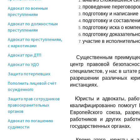
проведение переговоров
Адвокат по военным
подготовку и написание
преступлениям
подготовку и составлен
Адвокат по должностным
подготовку иска о комп
преступлениям
подготовку доказательн
Адвокат по преступлениям,
участие в исполнитель
с наркотиками
Адвокат при ДТП
Существенным преимущество
Адвокат по УДО
центр правовой безопаснос
специалистов, у нас в штат
Защита потерпевших
разрешении различных юри
Пополнить лицевой счёт
инстанциях.
осужденного
Защита прав сотрудников
Юристы и адвокаты, работа
правоохранительных
квалифицированно помогут 
органов
Европейского союза, разр
работников и других работ
Адвокат по погашению
государственных органах.
судимости
Кроме этого, юристы и ад