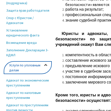
(подрядчика)
безопасности» являются:
работа на результат;
Защита прав работодателя
профессиональная спец
Спор с Юристом /
знание судебной практ
Адвокатом
Установление
Юристы и адвокаты, ра
юридического факта
безопасности» по защи
Возмещение вреда
учреждений окажут Вам сл
Заполнение Декларации 3-
НДФЛ
компетентность в облас
составление искового з
Услуги по уголовным
предъявление искового 
делам
участие в судебном зас
постоянное информирова
Адвокат по экономическим
заключение мирового с
преступлениям
Адвокат по налоговым
Кроме того, юристы и адв
преступлениям
безопасности» осуществят
Адвокат по преступлениям
против личности
анализ сложившейся сит