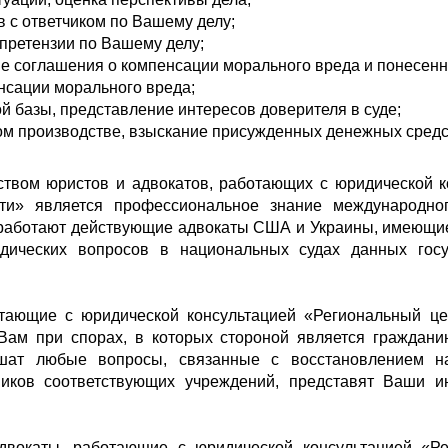
 с ответчиком по Вашему делу;
 претензии по Вашему делу;
ие соглашения о компенсации морального вреда и понесенн
енсации морального вреда;
ой базы, представление интересов доверителя в суде;
ном производстве, взыскание присужденных денежных ср
м юристов и адвокатов, работающих с юридической ко
ти» является профессиональное знание международног
е работают действующие адвокаты США и Украины, имеющие
дических вопросов в национальных судах данных гос
ющие с юридической консультацией «Региональный цен
Вам при спорах, в которых стороной является граждан
ешат любые вопросы, связанные с восстановлением н
ников соответствующих учреждений, представят Ваши 
вокаты, работающие с юридической консультацией «Ре