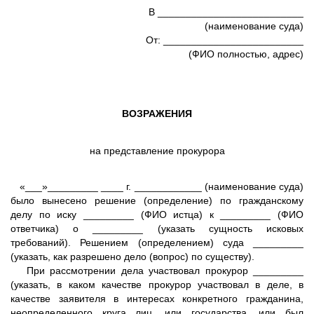
В __________________________
(наименование суда)
От: _________________________
(ФИО полностью, адрес)
ВОЗРАЖЕНИЯ
на представление прокурора
«___»_________ ____ г. ____________ (наименование суда)
было вынесено решение (определение) по гражданскому
делу по иску _________ (ФИО истца) к _________ (ФИО
ответчика) о _________ (указать сущность исковых
требований). Решением (определением) суда _________
(указать, как разрешено дело (вопрос) по существу).
При рассмотрении дела участвовал прокурор _________
(указать, в каком качестве прокурор участвовал в деле, в
качестве заявителя в интересах конкретного гражданина,
неопределенного круга лиц, или государства, или был