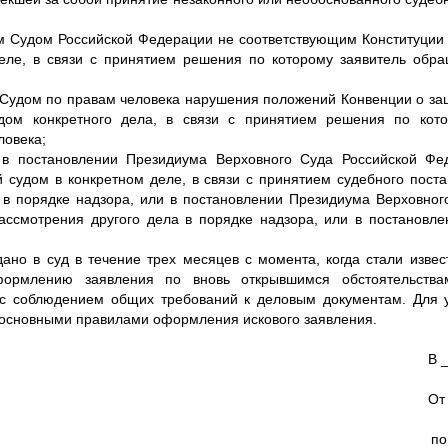
м Судом Российской Федерации не соответствующим Конституции 
еле, в связи с принятием решения по которому заявитель обр
Судом по правам человека нарушения положений Конвенции о защ
дом конкретного дела, в связи с принятием решения по кот
ловека;
 в постановлении Президиума Верховного Суда Российской Фе
 судом в конкретном деле, в связи с принятием судебного поста
 в порядке надзора, или в постановлении Президиума Верховног
ассмотрения другого дела в порядке надзора, или в постановл
о в суд в течение трех месяцев с момента, когда стали извест
ормлению заявления по вновь открывшимся обстоятельства
с соблюдением общих требований к деловым документам. Для 
 основными правилами оформления искового заявления.
В 
От
по