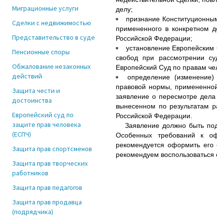
Миграционные услуги
делу;
признание Конституционны
Сделки с недвижимостью
примененного в конкретном д
Представительство в суде
Российской Федерации;
установление Европейским 
Пенсионные споры
свобод при рассмотрении су
Обжалование незаконных
Европейский Суд по правам че
действий
определение (изменение)
правовой нормы, примененной
Защита чести и
заявление о пересмотре дела
достоинства
вынесенном по результатам р
Европейский суд по
Российской Федерации.
защите прав человека
Заявление должно быть подан
(ЕСПЧ)
Особенных требований к оф
рекомендуется оформить его 
Защита прав спортсменов
рекомендуем воспользоваться
Защита прав творческих
работников
Защита прав педагогов
Защита прав продавца
(подрядчика)