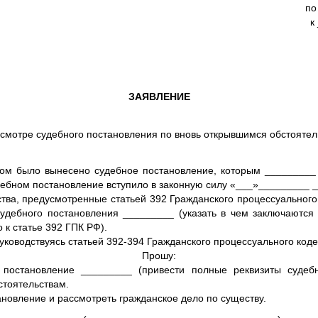
по
к
ЗАЯВЛЕНИЕ
есмотре судебного постановления по вновь открывшимся обстоятел
м было вынесено судебное постановление, которым _________ (у
дебном постановление вступило в законную силу «___»_________ __
ва, предусмотренные статьей 392 Гражданского процессуального 
удебного постановления _________ (указать в чем заключаются
 к статье 392 ГПК РФ).
ководствуясь статьей 392-394 Гражданского процессуального коде
Прошу:
 постановление _________ (привести полные реквизиты судебн
стоятельствам.
новление и рассмотреть гражданское дело по существу.