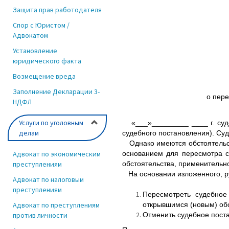
Защита прав работодателя
Спор с Юристом /
Адвокатом
Установление
юридического факта
Возмещение вреда
Заполнение Декларации 3-
о пер
НДФЛ
Услуги по уголовным
«___»_________ ____ г. судо
делам
судебного постановления). Су
Однако имеются обстоятельст
Адвокат по экономическим
основанием для пересмотра с
преступлениям
обстоятельства, применительно
На основании изложенного, ру
Адвокат по налоговым
преступлениям
Пересмотреть судебное
Адвокат по преступлениям
открывшимся (новым) об
против личности
Отменить судебное поста