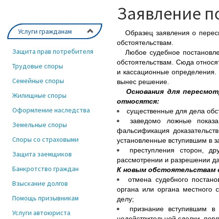
Заявление п
Услуги гражданам
Образец заявления о пересмо
обстоятельствам.
Защита прав потребителя
Любое судебное постановлени
обстоятельствам. Сюда относя
Трудовые споры
и кассационные определения.
Семейные споры
вынес решение.
Основания для пересмотр
Жилищные споры
относятся:
Оформление наследства
существенные для дела обст
заведомо ложные показа
Земельные споры
фальсификация доказательств
Споры со страховыми
установленные вступившим в з
преступления сторон, др
Защита заемщиков
рассмотрении и разрешении да
Банкротство граждан
К новым обстоятельствам 
отмена судебного постано
Взыскание долгов
органа или органа местного 
Помощь призывникам
делу;
признание вступившим в
Услуги автоюриста
недействительной сделки, пов