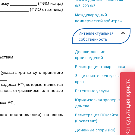
 иску ___________ (ФИО истца)
ФЗ, 223-ФЗ
 ____________ (ФИО ответчика)
Международный
коммерческий арбитраж
Интеллектуальная
собственность
Депонирование
ьствам
произведений
Регистрация товара знака
казать кратко суть принятого
Защита интеллектуальных
__ г.
Консультация юриста
прав
кодекса РФ, которые являются
 вновь открывшиеся или новые
Патентные услуги
Юридическая проверка
кса РФ,
домена
ого постановления) по вновь
Регистрация ПО/сайта
(Роспатент)
Доменные споры (RU),