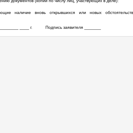
нию документов (копии по числу лиц, участвующих в деле):
ающие наличие вновь открывшихся или новых обстоятельст
»_________ ____ г. Подпись заявителя _______