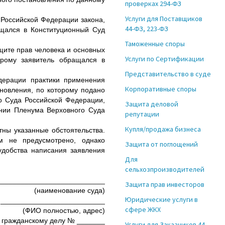
проверках 294-ФЗ
Услуги для Поставщиков
Российской Федерации закона,
44-ФЗ, 223-ФЗ
ащался в Конституционный Суд
Таможенные споры
ите прав человека и основных
Услуги по Сертификации
орому заявитель обращался в
Представительство в суде
дерации практики применения
Корпоративные споры
новления, по которому подано
о Суда Российской Федерации,
Защита деловой
ении Пленума Верховного Суда
репутации
Купля/продажа бизнеса
ны указанные обстоятельства.
м не предусмотрено, однако
Защита от поглощений
удобства написания заявления
Для
сельхозпроизводителей
___________________________
Защита прав инвесторов
(наименование суда)
Юридические услуги в
 __________________________
сфере ЖКХ
(ФИО полностью, адрес)
 гражданскому делу № _______
Услуги для Заказчиков 44-