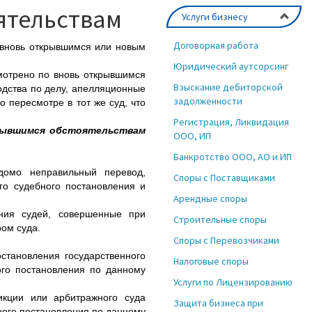
ятельствам
Услуги бизнесу
Договорная работа
 вновь открывшимся или новым
Юридический аутсорсинг
мотрено по вновь открывшимся
Взыскание дебиторской
одства по делу, апелляционные
задолженности
пересмотре в тот же суд, что
Регистрация, Ликвидация
рывшимся обстоятельствам
ООО, ИП
Банкротство ООО, АО и ИП
;
домо неправильный перевод,
Споры с Поставщиками
го судебного постановления и
Арендные споры
ения судей, совершенные при
Строительные споры
ом суда.
Споры с Перевозчиками
становления государственного
Налоговые споры
ого постановления по данному
Услуги по Лицензированию
кции или арбитражного суда
Защита бизнеса при
ного постановления по данному