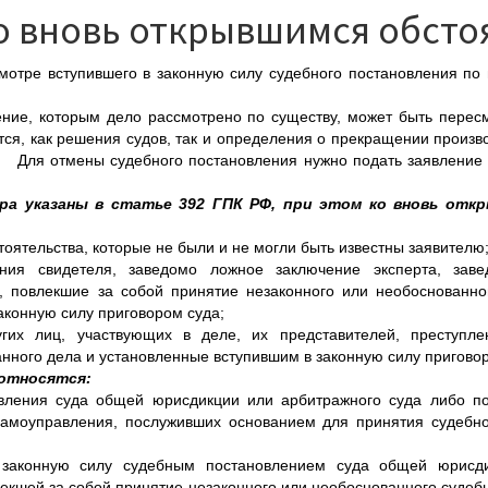
о вновь открывшимся обсто
тре вступившего в законную силу судебного постановления по
е, которым дело рассмотрено по существу, может быть перес
тся, как решения судов, так и определения о прекращении произв
 Для отмены судебного постановления нужно подать заявление о 
а указаны в статье 392 ГПК РФ, при этом ко вновь отк
оятельства, которые не были и не могли быть известны заявителю
ния свидетеля, заведомо ложное заключение эксперта, заве
, повлекшие за собой принятие незаконного или необоснованно
аконную силу приговором суда;
угих лиц, участвующих в деле, их представителей, преступл
нного дела и установленные вступившим в законную силу приговор
относятся:
вления суда общей юрисдикции или арбитражного суда либо по
самоуправления, послуживших основанием для принятия судебн
 законную силу судебным постановлением суда общей юрисди
лекшей за собой принятие незаконного или необоснованного судеб