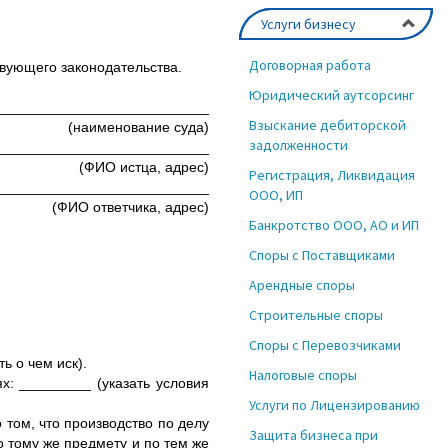
Услуги бизнесу
Договорная работа
вующего законодательства.
Юридический аутсорсинг
___________________________
Взыскание дебиторской
(наименование суда)
задолженности
___________________________
(ФИО истца, адрес)
Регистрация, Ликвидация
___________________________
ООО, ИП
(ФИО ответчика, адрес)
Банкротство ООО, АО и ИП
Споры с Поставщиками
Арендные споры
Строительные споры
Споры с Перевозчиками
ь о чем иск).
Налоговые споры
: _________ (указать условия
Услуги по Лицензированию
том, что производство по делу
Защита бизнеса при
 тому же предмету и по тем же