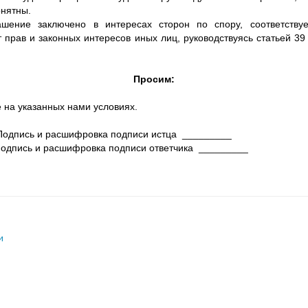
онятны.
ние заключено в интересах сторон по спору, соответствуе
т прав и законных интересов иных лиц, руководствуясь статьей 39
Просим:
 на указанных нами условиях.
пись и расшифровка подписи истца _________
овка подписи ответчика _________
и