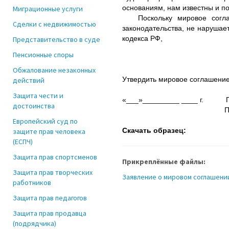
основаниям, нам известны и п
Миграционные услуги
Поскольку мировое соглаше
Сделки с недвижимостью
законодательства, не нарушае
кодекса РФ,
Представительство в суде
Пенсионные споры
Обжалование незаконных
Утвердить мировое соглашение
действий
Защита чести и
«___»_________ ____ г. Под
достоинства
Подпись и расшифр
Европейский суд по
Скачать образец:
защите прав человека
(ЕСПЧ)
Защита прав спортсменов
Прикреплённые файлы:
Защита прав творческих
Заявление о мировом соглашени
работников
Защита прав педагогов
Защита прав продавца
(подрядчика)