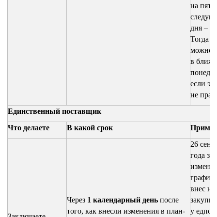
на пятн
следую
дня – в
Тогда к
можно 
в ближ
понедел
если эт
не праз
Единственный поставщик
Что делаете
В какой срок
Приме
26 сент
года за
изменил
график 
внес н
Через
1 календарный день
после
закупку
того, как внесли изменения в план-
у едпос
Заключаете