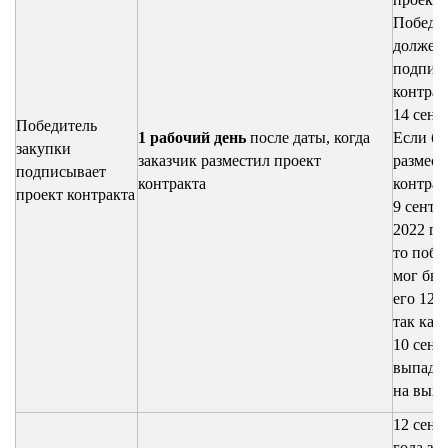
Победи
должен
подпис
контрак
14 сент
Победитель
1 рабочий день
после даты, когда
Если бы
закупки
заказчик разместил проект
размест
подписывает
контракта
контрак
проект контракта
9 сентя
2022 го
то побе
мог бы 
его 12-г
так как
10 сент
выпада
на вых
12 сент
года за