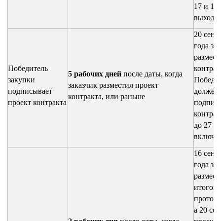
17 и 18
выходн
20 сент
года за
размест
Победитель
контрак
5 рабочих дней
после даты, когда
закупки
Победи
заказчик разместил проект
подписывает
должен
контракта, или раньше
проект контракта
подпис
контрак
до 27 с
включи
16 сент
года за
размест
итогов
протоко
а 20 сен