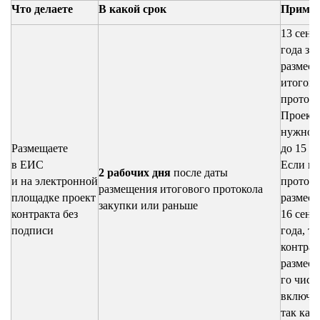
Что делаете
В какой срок
Приме
13 сент
года за
размест
итогов
протоко
Проект 
нужно р
Размещаете
до 15 с
в ЕИС
Если и
2 рабочих дня
после даты
и на электронной
проток
размещения итогового протокола
площадке проект
размест
закупки или раньше
контракта без
16 сент
подписи
года, т
контрак
размест
го числ
включит
так как