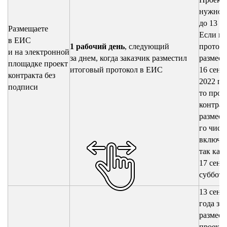
нужно р
до 13 с
Размещаете
Если и
в ЕИС
1 рабочий день
, следующий
проток
и на электронной
за днем, когда заказчик разместил
размест
площадке проект
итоговый протокол в ЕИС
16 сент
контракта без
2022 го
подписи
то прое
контрак
размест
го числ
включит
так как
17 сент
суббота
13 сент
года за
размес
проект 