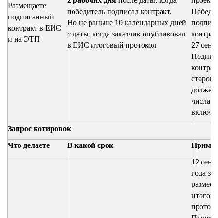
2 рабочих дня
после даты, когда
проект 
Размещаете
победитель подписал контракт.
Победи
подписанный
Но не раньше 10 календарных дней
подпис
контракт в ЕИС
с даты, когда заказчик опубликовал
контрак
и на ЭТП
в ЕИС итоговый протокол
27 сент
Подпис
контрак
стороны
должен 
числа
включи
Запрос котировок
Что делаете
В какой срок
Приме
12 сент
года за
размест
итогов
протоко
Проект 