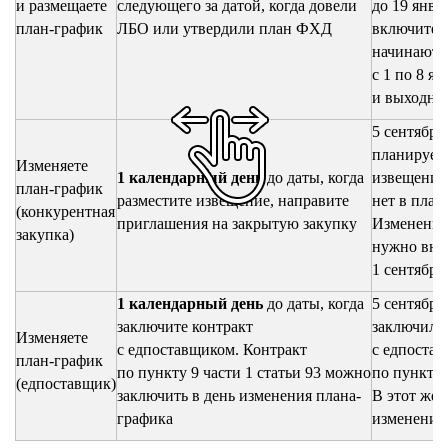
и размещаете
следующего за датой, когда довели
до 19 янва
план-график
ЛБО или утвердили план ФХД
включитель
начинают с
с 1 по 8 я
и выходны
5 сентября
планирует
Изменяете
1 календарный день
до даты, когда
извещение 
план-график
разместите извещение, направите
нет в план
(конкурентная
приглашения на закрытую закупку
Изменение
закупка)
нужно внес
1 сентября
1 календарный день
до даты, когда
5 сентября
заключите контракт
заключил 
Изменяете
с едпоставщиком. Контракт
с едпоста
план-график
по пункту 9 части 1 статьи 93 можно
по пункту 
(едпоставщик)
заключить в день изменения плана-
В этот же 
графика
изменения