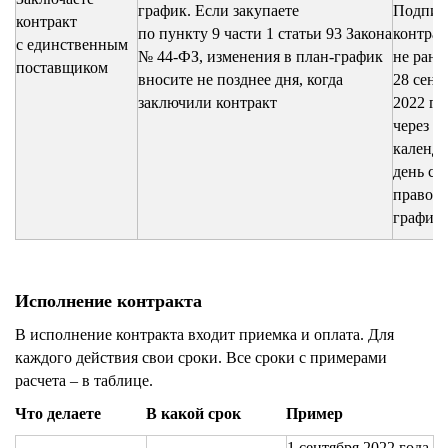
график. Если закупаете
Подпис
контракт
по пункту 9 части 1 статьи 93 Закона
контра
с единственным
№ 44-ФЗ, изменения в план-график
не рань
поставщиком
вносите не позднее дня, когда
28 сент
заключили контракт
2022 год
через 1
календ
день с 
правок 
график
Исполнение контракта
В исполнение контракта входит приемка и оплата. Для
каждого действия свои сроки. Все сроки с примерами
расчета – в таблице.
Что делаете
В какой срок
Пример
1 сентября 2022 года