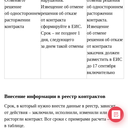
Отменяете
нарушения.
отмены решения
решение
Извещение об отмене
об одностороннем
об одностороннем
решения об отказе
расторжении
расторжении
от контракта
контракта.
контракта
сформируйте в ЕИС.
Извещение
Срок – не позднее 1
об отмене
дня, следующего
решения об отказе
за днем такой отмены
от контракта
заказчик должен
разместить в ЕИС
до 17 сентября
включительно
Внесение информации в реестр контрактов
Срок, в который нужно внести данные в реестр, зависит
от действия – заключили, исполнили, изменили или
расторгли контракт. Все сроки с примерами расчета –
в таблице.