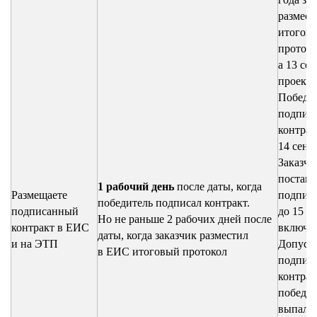
размест
итогов
протоко
а 13 сен
проект 
Победи
подпис
контрак
14 сент
Заказчи
постави
1 рабочий день
после даты, когда
Размещаете
подпис
победитель подписал контракт.
подписанный
до 15 с
Но не раньше 2 рабочих дней после
контракт в ЕИС
включит
даты, когда заказчик разместил
и на ЭТП
Допусти
в ЕИС итоговый протокол
подпис
контрак
победи
выпал