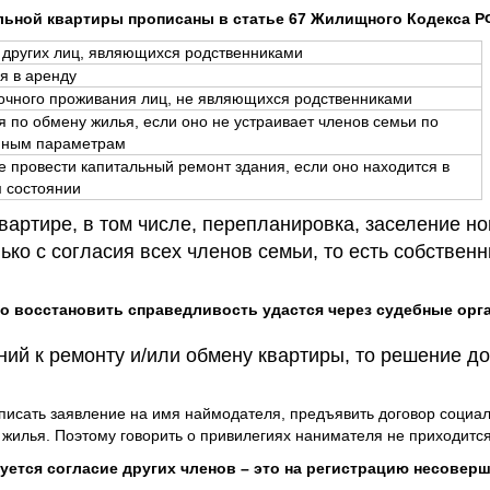
льной квартиры прописаны в статье 67 Жилищного Кодекса Р
 других лиц, являющихся родственниками
я в аренду
очного проживания лиц, не являющихся родственниками
я по обмену жилья, если оно не устраивает членов семьи по
нным параметрам
е провести капитальный ремонт здания, если оно находится в
 состоянии
вартире, в том числе, перепланировка, заселение н
ко с согласия всех членов семьи, то есть собственн
то восстановить справедливость удастся через судебные орг
ний к ремонту и/или обмену квартиры, то решение д
писать заявление на имя наймодателя, предъявить договор социа
 жилья. Поэтому говорить о привилегиях нанимателя не приходится
буется согласие других членов – это на регистрацию несовер