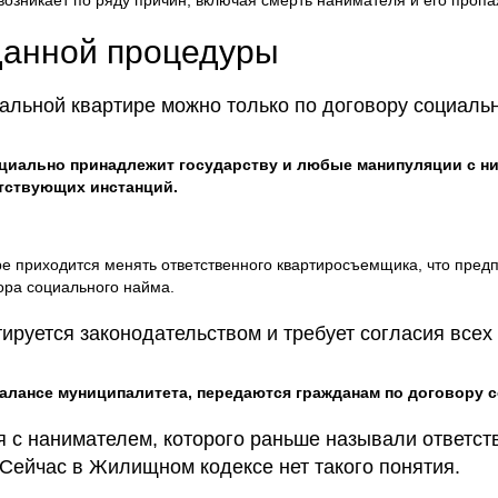
возникает по ряду причин, включая смерть нанимателя и его пропа
данной процедуры
альной квартире можно только по договору социальн
циально принадлежит государству и любые манипуляции с н
тствующих инстанций.
ре приходится менять ответственного квартиросъемщика, что пре
вора социального найма.
руется законодательством и требует согласия всех
алансе муниципалитета, передаются гражданам по договору 
я с нанимателем, которого раньше называли ответс
Сейчас в Жилищном кодексе нет такого понятия.