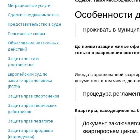
кодексе. Такая необходимость 
Миграционные услуги
Особенности 
Сделки с недвижимостью
Представительство в суде
Проживать в муницип
Пенсионные споры
Обжалование незаконных
До приватизации жилье офи
действий
только с разрешения соотве
Защита чести и
достоинства
Европейский суд по
Иногда в арендованной кварти
защите прав человека
документов, в том числе, дого
(ЕСПЧ)
Процедура регламенти
Защита прав спортсменов
Защита прав творческих
Квартиры, находящиеся на б
работников
Защита прав педагогов
Документ заключаетс
Защита прав продавца
квартиросъемщиком. 
(подрядчика)