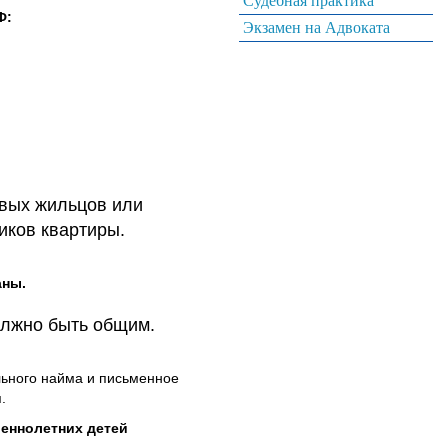
Судебная практика
Ф:
Экзамен на Адвоката
овых жильцов или
иков квартиры.
аны.
олжно быть общим.
льного найма и письменное
.
шеннолетних детей