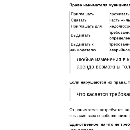
Права нанимателя муниципа
Приглашать
проживать
Сдавать
часть жиль
Приглашать для
недолгоср
требовани
Выдвигать
определе
Выдвигать к
требовани
наймодателю
аварийном
Любые изменения в к
аренда возможны толь
Если нарушаются их права, 
Что касается требова
От нанимателя потребуется на
согласие всех сособственников
Единственное, на что не тре