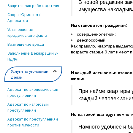
В новой редакции за
Защита прав работодателя
имущества накладыва
Спор с Юристом /
Адвокатом
Им становится гражданин:
Установление
совершеннолетний;
юридического факта
дееспособный.
Возмещение вреда
Как правило, квартира выдаетс
возрасте старше 9 лет имеют п
Заполнение Декларации 3-
НДФЛ
Услуги по уголовным
И каждый член семьи станов
делам
жилья.
Адвокат по экономическим
При найме квартиры у
преступлениям
каждый человек зани
Адвокат по налоговым
преступлениям
Но на такой шаг идут немно
Адвокат по преступлениям
против личности
Намного удобнее и б