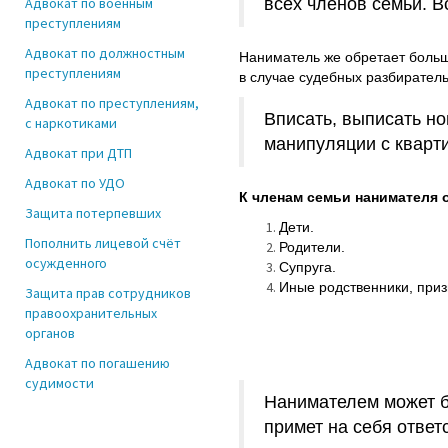
Адвокат по военным
всех членов семьи. 
преступлениям
Адвокат по должностным
Наниматель же обретает больше
преступлениям
в случае судебных разбиратель
Адвокат по преступлениям,
Вписать, выписать но
с наркотиками
манипуляции с кварти
Адвокат при ДТП
Адвокат по УДО
К членам семьи нанимателя 
Защита потерпевших
Дети.
Пополнить лицевой счёт
Родители.
осужденного
Супруга.
Иные родственники, при
Защита прав сотрудников
правоохранительных
органов
Адвокат по погашению
судимости
Нанимателем может б
примет на себя ответ