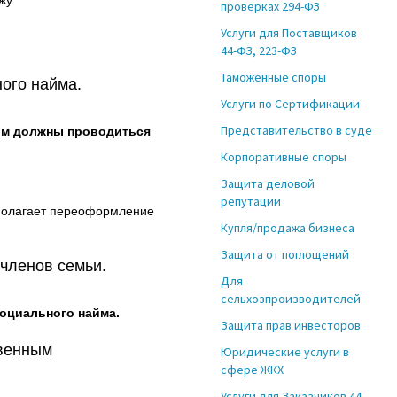
жу.
проверках 294-ФЗ
Услуги для Поставщиков
44-ФЗ, 223-ФЗ
Таможенные споры
ого найма.
Услуги по Сертификации
Представительство в суде
им должны проводиться
Корпоративные споры
Защита деловой
репутации
дполагает переоформление
Купля/продажа бизнеса
Защита от поглощений
 членов семьи.
Для
сельхозпроизводителей
социального найма.
Защита прав инвесторов
твенным
Юридические услуги в
сфере ЖКХ
Услуги для Заказчиков 44-