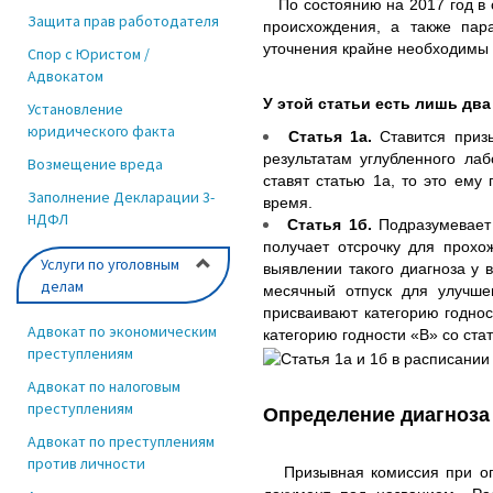
По состоянию на 2017 год в с
Защита прав работодателя
происхождения, а также пар
уточнения крайне необходимы т
Спор с Юристом /
Адвокатом
У этой статьи есть лишь два
Установление
юридического факта
Статья 1а.
Ставится приз
результатам углубленного ла
Возмещение вреда
ставят статью 1а, то это ему
Заполнение Декларации 3-
время.
НДФЛ
Статья 1б.
Подразумевает
получает отсрочку для прохо
Услуги по уголовным
выявлении такого диагноза у 
делам
месячный отпуск для улучше
присваивают категорию годнос
Адвокат по экономическим
категорию годности «В» со стат
преступлениям
Адвокат по налоговым
преступлениям
Определение диагноза 
Адвокат по преступлениям
против личности
Призывная комиссия при опре