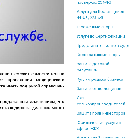
проверках 294-ФЗ
Услуги для Поставщиков
44-ФЗ, 223-ФЗ
Таможенные споры
Услуги по Сертификации
Представительство в суде
Корпоративные споры
Защита деловой
репутации
данин сможет самостоятельно
Купля/продажа бизнеса
ри проведении медицинского
кже иметь под рукой справочник
Защита от поглощений
Для
определенным изменениям, что
сельхозпроизводителей
лета кодировка диагноза может
Защита прав инвесторов
Юридические услуги в
сфере ЖКХ
Услуги для Заказчиков 44-