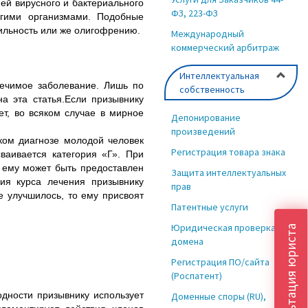
ей вирусного и бактериального
ФЗ, 223-ФЗ
огими организмами. Подобные
бильность или же олигофрению.
Международный
коммерческий арбитраж
Интеллектуальная
лечимое заболевание. Лишь по
собственность
а эта статья.Если призывнику
ет, во всяком случае в мирное
Депонирование
произведений
ком диагнозе молодой человек
Регистрация товара знака
ваивается категория «Г». При
х ему может быть предоставлен
Защита интеллектуальных
ия курса лечения призывнику
прав
е улучшилось, то ему присвоят
Патентные услуги
Юридическая проверка
Консультация юриста
домена
Регистрация ПО/сайта
(Роспатент)
дности призывнику использует
Доменные споры (RU),