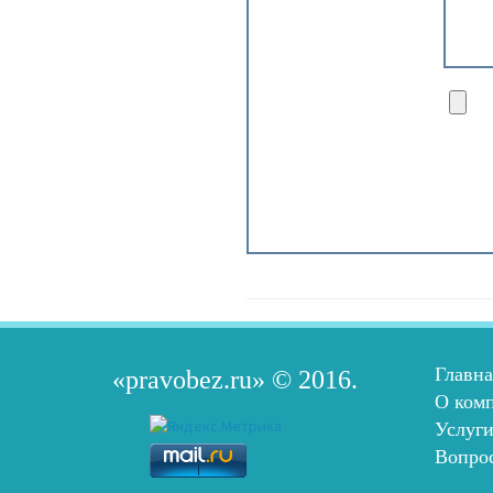
Главна
«pravobez.ru»
© 2016.
О ком
Услуг
Вопрос