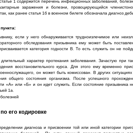
татье 1 содержится перечень инфекционных заболеваний, болезн
азитарные заражения и болезни, провоцирующийся членистон
ак, как ранее статья 1б в военном билете обозначала диагноз де
 пункта:
ывнику, если у него обнаруживается трудноизлечимое или неиз
бораторного обследования призывника ему может быть поставлен
 присваивается категория годности В. То есть служить он не пойд
 длительный характер протекания заболевания. Зачастую при та
ждения восстановительного курса. Для этого ему временно прис
военнослужащего, он может быть комиссован. В других ситуация
ния общего состояния организма. После успешного прохожден
ти «А» или «Б» и он идет служить. Если состояние призывника н
ьей 1а.
по его кодировке
делении диагноза и присвоении той или иной категории приго