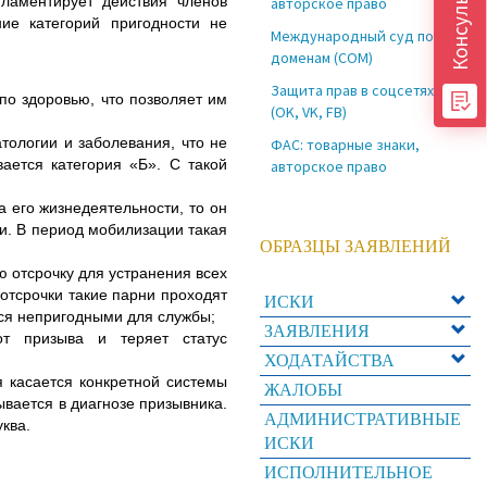
ламентирует действия членов
авторское право
ие категорий пригодности не
Международный суд по
доменам (COM)
Защита прав в соцсетях
по здоровью, что позволяет им
(OK, VK, FB)
тологии и заболевания, что не
ФАС: товарные знаки,
ается категория «Б». С такой
авторское право
 его жизнедеятельности, то он
и. В период мобилизации такая
ОБРАЗЦЫ ЗАЯВЛЕНИЙ
ю отсрочку для устранения всех
отсрочки такие парни проходят
ИСКИ
ся непригодными для службы;
ЗАЯВЛЕНИЯ
от призыва и теряет статус
ХОДАТАЙСТВА
 касается конкретной системы
ЖАЛОБЫ
ывается в диагнозе призывника.
АДМИНИСТРАТИВНЫЕ
ква.
ИСКИ
ИСПОЛНИТЕЛЬНОЕ