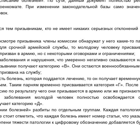
списание болезней». По сути, данный документ полностью рег
оенкомате. При изменении законодательной базы само значен
вок.
ся тем призывникам, кто не имеет никаких серьезных отклонений 
осмотре призывника члены комиссии обнаружат у него какие-то па
для срочной армейской службы, то молодому человеку присваив
 призван в армию, но с некоторыми оговорками и ограничениями;
заболевания и нарушения, что умеренно негативно сказываются на
изывники получают категорию «В». Они остаются военнообязанным
призвана на службу;
сть болезнь, которая поддается лечению, то он получает временну
ьем. Таким парням временно присваивается категория «Г». После 
ию по результату чего они призываются в армию или же признают
о заболевания молодой человек полностью освобождается 
учает категорию «Д».
ии болезней» разбиты по отдельным группам. Каждая патология
е стоит отметить, что каждая болезнь имеет номер статьи, что указ
епени тяжести патологии к цифровому обозначению добавляется бу