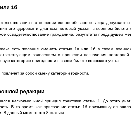
 или 1б
етельствования в отношении военнообязанного лица допускается 
ния его здоровья и диагноза, который указан в военном билете 
кое освидетельствование гражданина, результаты предыдущей мед
овека есть желание сменить статью 1а или 1б в своем военно
оответствующим заявлением о прошении назначения повторной
овую категорию пригодности в своем билете воинского учета.
 повлечет за собой смену категории годности.
прошлой редакции
вался несколько иной принцип трактовки статьи 1. До этого диа
сть. В то время как присвоение статьи 1б призывнику означало
 В данный момент это 8 статься.