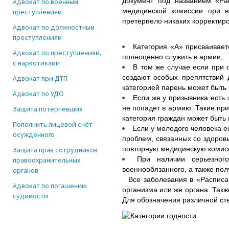
документ под названием «Ра
Адвокат по военным
медицинской комиссии при в
преступлениям
претерпело никаких корректиро
Адвокат по должностным
преступлениям
Категория «А» присваивает
Адвокат по преступлениям,
полноценно служить в армии;
с наркотиками
В том же случае если при 
создают особых препятствий 
Адвокат при ДТП
категорией парень может быть
Адвокат по УДО
Если же у призывника есть 
не попадет в армию. Такие пр
Защита потерпевших
категория граждан может быть 
Пополнить лицевой счёт
Если у молодого человека е
осужденного
проблем, связанных со здоров
повторную медицинскую комисс
Защита прав сотрудников
При наличии серьезног
правоохранительных
военнообязанного, а также пол
органов
Все заболевания в «Расписан
Адвокат по погашению
организма или же органа. Такж
судимости
Для обозначения различной ст